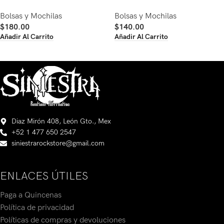
Bolsas y Mochilas
Bolsas y Mochilas
$
180.00
$
140.00
Añadir Al Carrito
Añadir Al Carrito
Diaz Mirón 408, León Gto., Mex
+52 1 477 650 2547
siniestrarockstore@gmail.com
ENLACES ÚTILES
Paga a Quincenas
Política de privacidad
Políticas de compras y devoluciones