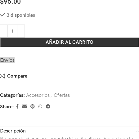
$
95.00
3 disponibles
AÑADIR AL CARRITO
Envíos
Compare
Categorías:
Accesorios
,
Ofertas
Share:
Descripción
No importa si eres una amante del estilo alternativo de toda la