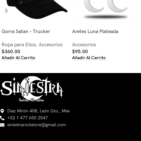
Gorra Satan – Trucker
Aretes Luna Plateada
Ropa para Ellos
,
Accesorios
Accesorios
$
360.00
$
95.00
Añadir Al Carrito
Añadir Al Carrito
Diaz Mirón 408, León Gto., Mex
+52 1 477 650 2547
siniestrarockstore@gmail.com