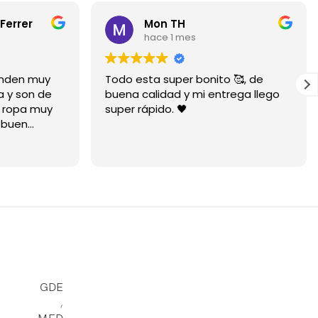
Ferrer
Mon TH
hace 1 mes
ienden muy
Todo esta super bonito 🥰, de
a y son de
buena calidad y mi entrega llego
a ropa muy
super rápido. 🖤
 buen
mucho está
GDE
,