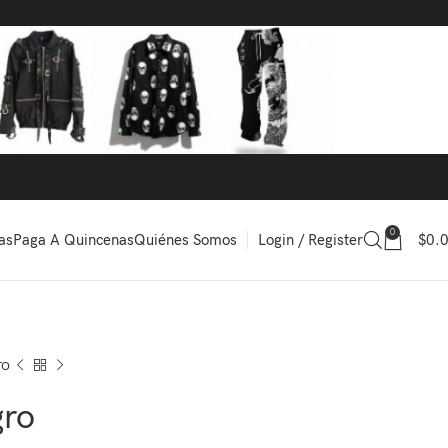
0
Login / Register
$
0.
as
Paga A Quincenas
Quiénes Somos
ro
gro