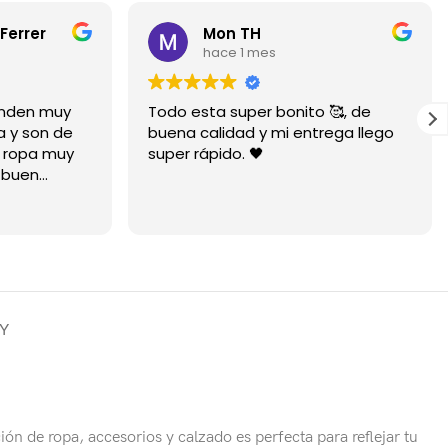
Ferrer
Mon TH
hace 1 mes
ienden muy
Todo esta super bonito 🥰, de
a y son de
buena calidad y mi entrega llego
a ropa muy
super rápido. 🖤
 buen
mucho está
RY
ión de ropa, accesorios y calzado es perfecta para reflejar tu