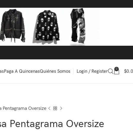
0
Login / Register
$
0.
as
Paga A Quincenas
Quiénes Somos
a Pentagrama Oversize
sa Pentagrama Oversize