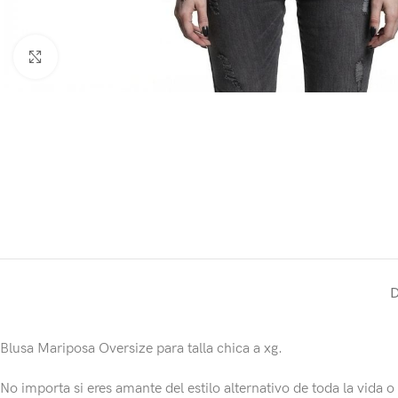
Click to enlarge
Blusa Mariposa Oversize para talla chica a xg.
No importa si eres amante del estilo alternativo de toda la vida o