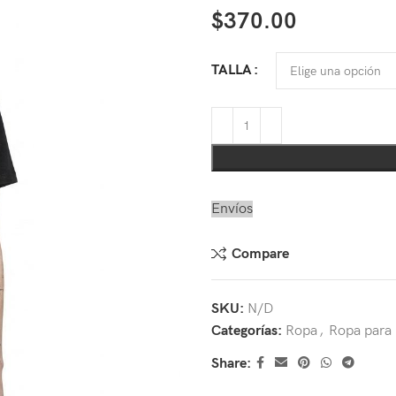
$
370.00
TALLA
Envíos
Compare
SKU:
N/D
Categorías:
Ropa
,
Ropa para 
Share: