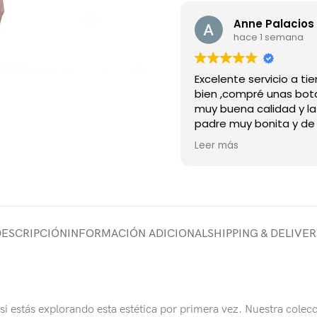
Anne Palacios 
hace 1 semana
Excelente servicio a t
bien ,compré unas bot
muy buena calidad y l
padre muy bonita y de
material recomiendo 
Leer más
tienda
DESCRIPCIÓN
INFORMACIÓN ADICIONAL
SHIPPING & DELIVE
 si estás explorando esta estética por primera vez. Nuestra colecc