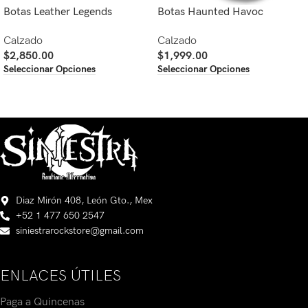
Botas Leather Legends
Botas Haunted Havoc
Calzado
Calzado
$
2,850.00
$
1,999.00
Seleccionar Opciones
Seleccionar Opciones
Diaz Mirón 408, León Gto., Mex
+52 1 477 650 2547
siniestrarockstore@gmail.com
ENLACES ÚTILES
Paga a Quincenas