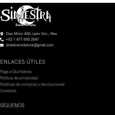
Diaz Mirón 408, León Gto., Mex
+52 1 477 650 2547
siniestrarockstore@gmail.com
ENLACES ÚTILES
Paga a Quincenas
Política de privacidad
Políticas de compras y devoluciones
Contacto
SÍGUENOS