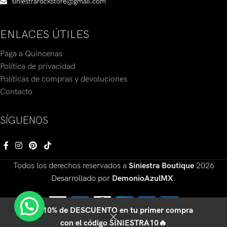
siniestrarockstore@gmail.com
ENLACES ÚTILES
Paga a Quincenas
Política de privacidad
Políticas de compras y devoluciones
Contacto
SÍGUENOS
Todos los derechos reservados a
Siniestra Boutique
2026
Desarrollado por
DemonioAzulMX
.
🔥10% de DESCUENTO en tu primer compra
0
con el código SINIESTRA10🔥