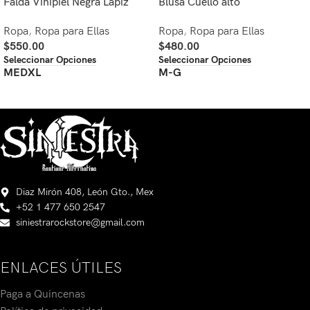
Falda Vinipiel Negra Lápiz
Blusa Cuello alto
Ropa
,
Ropa para Ellas
Ropa
,
Ropa para Ellas
$
550.00
$
480.00
Seleccionar Opciones
Seleccionar Opciones
MED
XL
M-G
Diaz Mirón 408, León Gto., Mex
+52 1 477 650 2547
siniestrarockstore@gmail.com
ENLACES ÚTILES
Paga a Quincenas