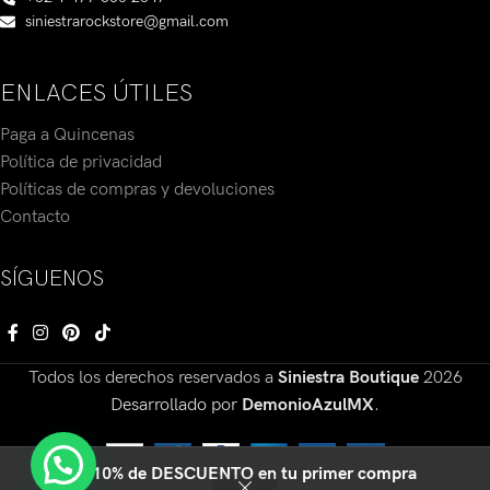
siniestrarockstore@gmail.com
ENLACES ÚTILES
Paga a Quincenas
Política de privacidad
Políticas de compras y devoluciones
Contacto
SÍGUENOS
Todos los derechos reservados a
Siniestra Boutique
2026
Desarrollado por
DemonioAzulMX
.
🔥10% de DESCUENTO en tu primer compra
0