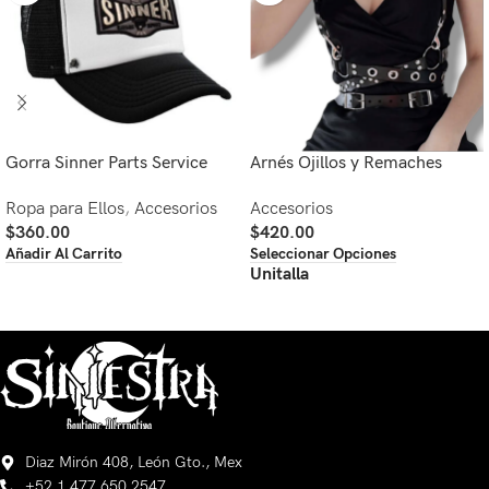
Gorra Sinner Parts Service
Arnés Ojillos y Remaches
Ropa para Ellos
,
Accesorios
Accesorios
$
360.00
$
420.00
Añadir Al Carrito
Seleccionar Opciones
Unitalla
Diaz Mirón 408, León Gto., Mex
+52 1 477 650 2547