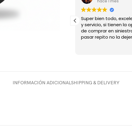
hace 1 mes
hace 1 mes
esta super bonito 🥰, de
Super bien todo, excel
 calidad y mi entrega llego
y servicio, si tienen la
rápido. 🖤
de comprar en siniestr
pasar repito no la deje
INFORMACIÓN ADICIONAL
SHIPPING & DELIVERY