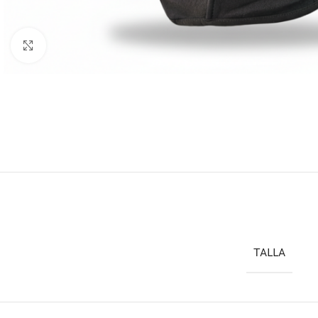
hace 1 semana
Excelente servicio a tienden muy
Todo 
Click to enlarge
bien ,compré unas bota y son de
buena
muy buena calidad y la ropa muy
super 
padre muy bonita y de buen
material recomiendo mucho está
Leer más
tienda
TALLA