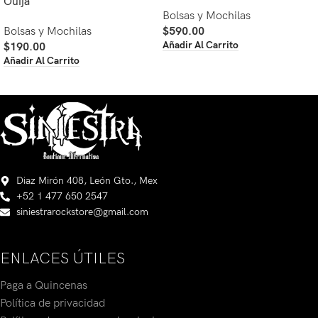
Ouija
Bolsas y Mochilas
Bolsas y Mochilas
$
590.00
Añadir Al Carrito
$
190.00
Añadir Al Carrito
Diaz Mirón 408, León Gto., Mex
+52 1 477 650 2547
siniestrarockstore@gmail.com
ENLACES ÚTILES
Paga a Quincenas
Política de privacidad