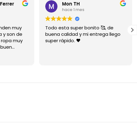
Ferrer
Mon TH
hace 1 mes
ienden muy
Todo esta super bonito 🥰, de
a y son de
buena calidad y mi entrega llego
a ropa muy
super rápido. 🖤
 buen
mucho está