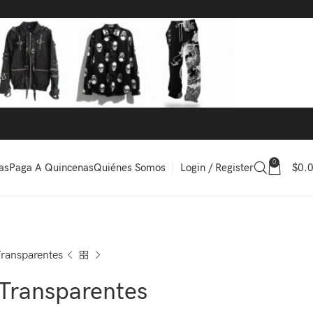
0
Login / Register
$
0.
as
Paga A Quincenas
Quiénes Somos
Transparentes
 Transparentes