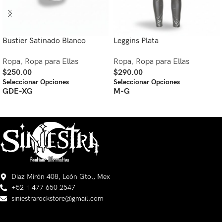
Bustier Satinado Blanco
Leggins Plata
Ropa
,
Ropa para Ellas
Ropa
,
Ropa para Ellas
$
250.00
$
290.00
Seleccionar Opciones
Seleccionar Opciones
GDE-XG
M-G
Diaz Mirón 408, León Gto., Mex
+52 1 477 650 2547
siniestrarockstore@gmail.com