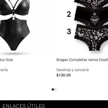
lus Size
Bragas Completas varios Dise
cería
Sexshop y Lencería
$
130.00
iones
Seleccionar Opciones
ENLACES ÚTILES