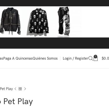
0
Login / Register
$
0.
as
Paga A Quincenas
Quiénes Somos
Pet Play
 Pet Play