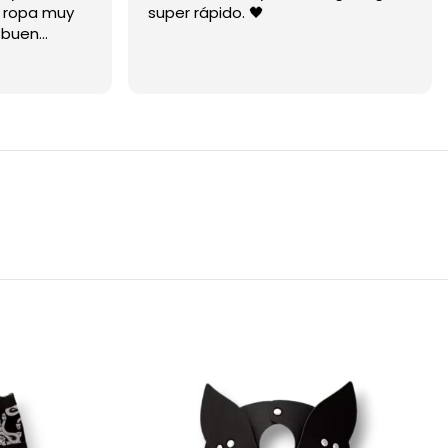
a ropa muy
super rápido. 🖤
 buen
mucho está