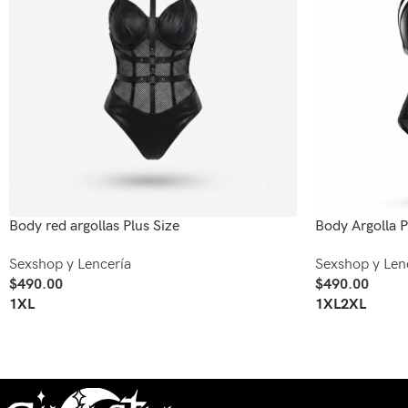
Body red argollas Plus Size
Body Argolla P
Sexshop y Lencería
Sexshop y Len
$
490.00
$
490.00
Seleccionar Opciones
Seleccionar Opc
1XL
1XL
2XL