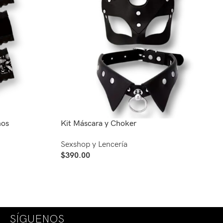
ños
Kit Máscara y Choker
Sexshop y Lencería
$
390.00
Añadir Al Carrito
SÍGUENOS