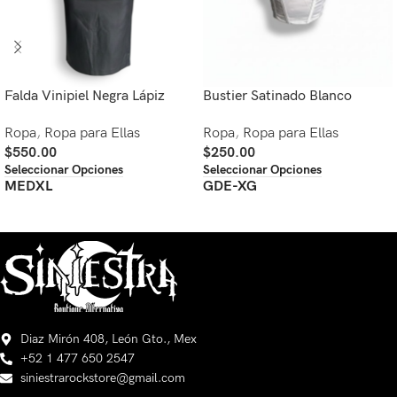
Falda Vinipiel Negra Lápiz
Bustier Satinado Blanco
Ropa
,
Ropa para Ellas
Ropa
,
Ropa para Ellas
$
550.00
$
250.00
Seleccionar Opciones
Seleccionar Opciones
MED
XL
GDE-XG
Diaz Mirón 408, León Gto., Mex
+52 1 477 650 2547
siniestrarockstore@gmail.com