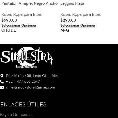
Pantalón Vinipiel Negro Ancho
Leggins Plata
Ropa
,
Ropa para Ellas
Ropa
,
Ropa para Ellas
$
690.00
$
290.00
Seleccionar Opciones
Seleccionar Opciones
CH
GDE
M-G
Diaz Mirón 408, León Gto., Mex
+52 1 477 650 2547
siniestrarockstore@gmail.com
ENLACES ÚTILES
Paga a Quincenas