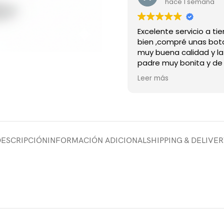
hace 1 semana
Excelente servicio a t
bien ,compré unas bot
muy buena calidad y l
padre muy bonita y de
material recomiendo 
Leer más
tienda
DESCRIPCIÓN
INFORMACIÓN ADICIONAL
SHIPPING & DELIVE