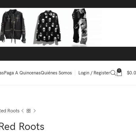
0
Login / Register
$
0.
as
Paga A Quincenas
Quiénes Somos
Red Roots
 Red Roots