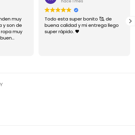
hace 1 mes
ienden muy
Todo esta super bonito 🥰, de
a y son de
buena calidad y mi entrega llego
a ropa muy
super rápido. 🖤
 buen
mucho está
RY