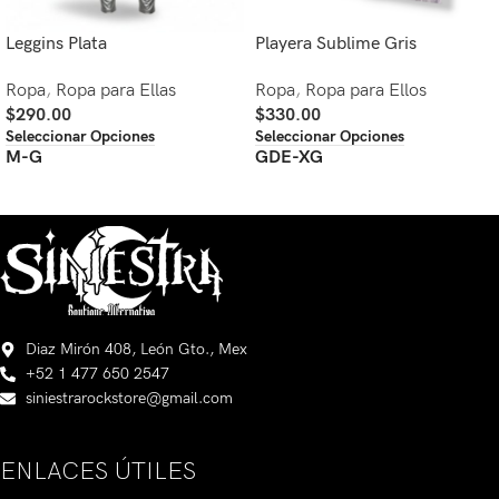
Leggins Plata
Playera Sublime Gris
Ropa
,
Ropa para Ellas
Ropa
,
Ropa para Ellos
$
290.00
$
330.00
Seleccionar Opciones
Seleccionar Opciones
M-G
GDE-XG
Diaz Mirón 408, León Gto., Mex
+52 1 477 650 2547
siniestrarockstore@gmail.com
ENLACES ÚTILES