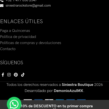
+52 1 477 650 2547
siniestrarockstore@gmail.com
ENLACES ÚTILES
Paga a Quincenas
Política de privacidad
Políticas de compras y devoluciones
Contacto
SÍGUENOS
Todos los derechos reservados a
Siniestra Boutique
2026
Desarrollado por
DemonioAzulMX
.
🔥10% de DESCUENTO en tu primer compra
0