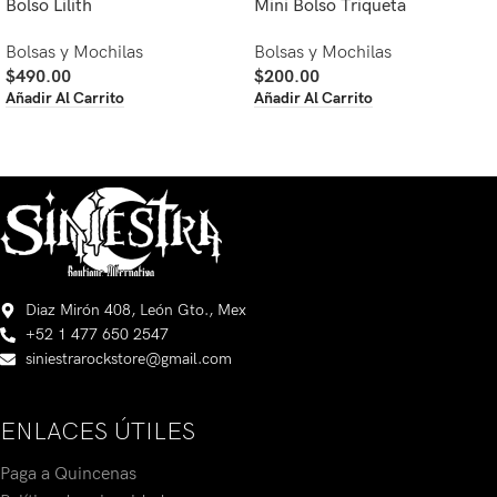
Bolso Lilith
Mini Bolso Triqueta
Bolsas y Mochilas
Bolsas y Mochilas
$
490.00
$
200.00
Añadir Al Carrito
Añadir Al Carrito
Diaz Mirón 408, León Gto., Mex
+52 1 477 650 2547
siniestrarockstore@gmail.com
ENLACES ÚTILES
Paga a Quincenas