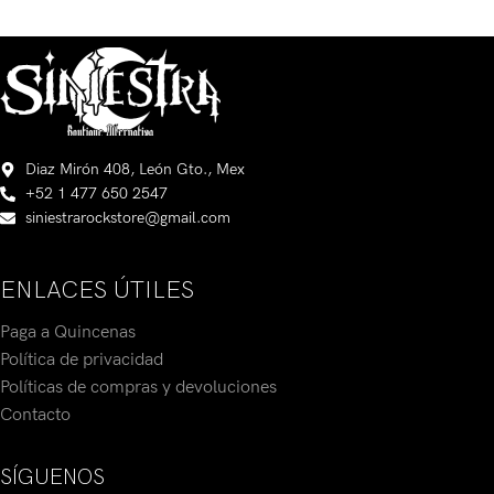
Diaz Mirón 408, León Gto., Mex
+52 1 477 650 2547
siniestrarockstore@gmail.com
ENLACES ÚTILES
Paga a Quincenas
Política de privacidad
Políticas de compras y devoluciones
Contacto
SÍGUENOS