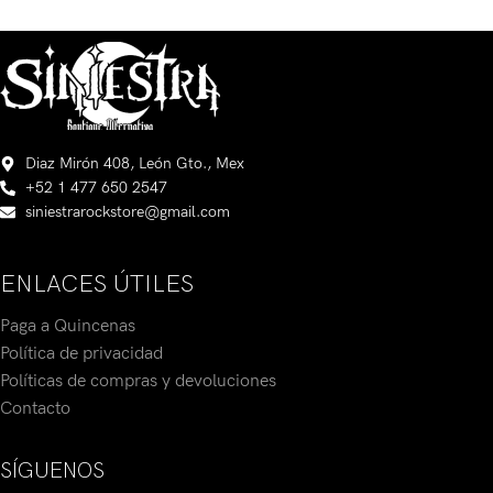
Diaz Mirón 408, León Gto., Mex
+52 1 477 650 2547
siniestrarockstore@gmail.com
ENLACES ÚTILES
Paga a Quincenas
Política de privacidad
Políticas de compras y devoluciones
Contacto
SÍGUENOS